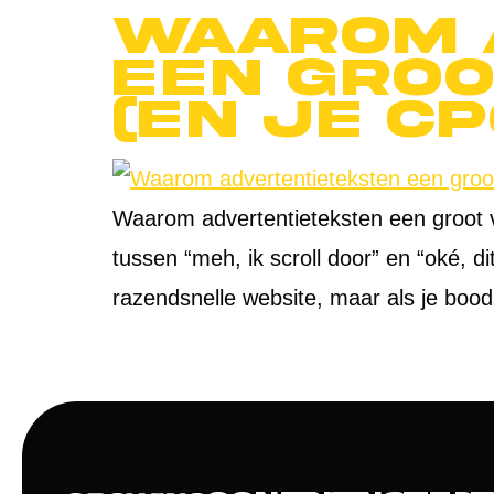
Waarom 
een groo
(en je C
Waarom advertentieteksten een groot ver
tussen “meh, ik scroll door” en “oké, d
razendsnelle website, maar als je bood