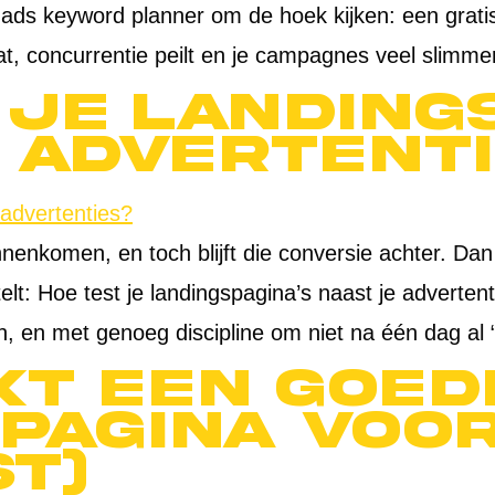
e ads keyword planner om de hoek kijken: een grat
, concurrentie peilt en je campagnes veel slimmer
 je landing
 advertent
innenkomen, en toch blijft die conversie achter. D
telt: Hoe test je landingspagina’s naast je adverte
, en met genoeg discipline om niet na één dag al 
kt een goed
pagina voor
st)