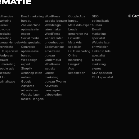
rmatie
© Gro
ull service
Email marketing
WordPress
Google Ads
SEO
arketing
bureau
website bouwer
bureau
optimalisatie
ureau
Zoekmachine
Webdesign
Meta Ads expert
bureau
dwords
optimalisatie
laten maken
Leads
E-mail
pecialist
expert
WordPress
genereren via
marketing
arketing
Social media
website laten
LinkedIn
specialist
ureau Hengelo
Ads specialist
onderhouden
Meta Ads
Website laten
echnische
Conversie
Zoekmachine
specialist
ontwikkelen
EO specialist
optimalisatie
adverteren
GEO marketing
LinkedIn Ads
ordpress
bureau
bureau
Online
specialist
ouwer
Webdesign
Onderhoud
marketing
E-mail
I marketing
expert
WordPress
Hengelo
marketing
oogle ads
Shopify
website
Ads
expert
pecialist
webshop laten
Online
uitbesteden
SEA specialist
EO
maken
marketing
GEO specialist
ptimalisatie
Google
bureau Twente
AdWords
AdWords
uitbesteden
campagne
Website laten
uitbesteden
maken Hengelo