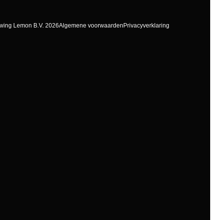
wing Lemon B.V. 2026
Algemene voorwaarden
Privacyverklaring