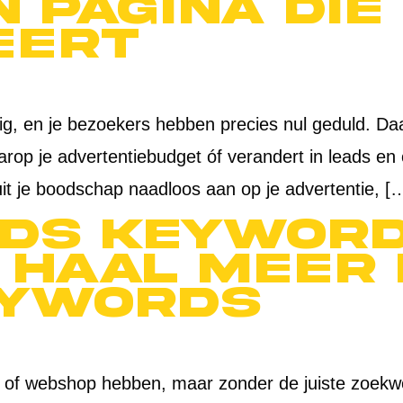
 pagina die
eert
pittig, en je bezoekers hebben precies nul geduld. 
rop je advertentiebudget óf verandert in leads e
uit je boodschap naadloos aan op je advertentie, [
Ads Keywor
 haal meer
eywords
t of webshop hebben, maar zonder de juiste zoekw