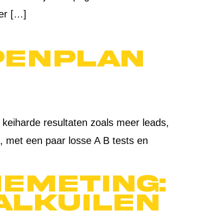
eer […]
penplan
n keiharde resultaten zoals meer leads,
, met een paar losse A B tests en
emeting:
valkuilen