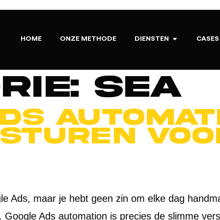
HOME
ONZE METHODE
DIENSTEN
CASES
rie:
SEA
ds automati
 sturen voo
gle Ads, maar je hebt geen zin om elke dag handma
jk. Google Ads automation is precies de slimme ver