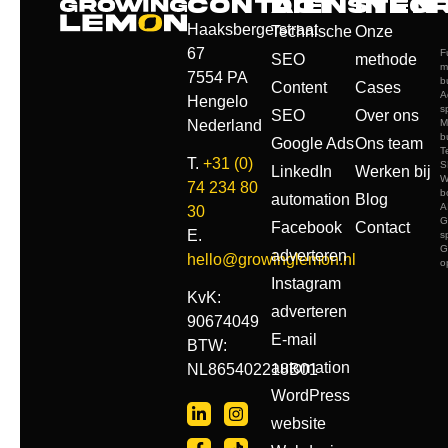
Contact
Diensten
Info
Haaksbergerstraat
Technische
Onze
67
F
SEO
methode
m
7554 PA
b
Content
Cases
A
Hengelo
s
SEO
Over ons
Nederland
M
b
Google Ads
Ons team
T
T.
+31 (0)
S
LinkedIn
Werken bij
W
74 234 80
b
automation
Blog
A
30
G
Facebook
Contact
E.
s
G
adverteren
hello@growinglemon.nl
o
Instagram
KvK:
adverteren
90674049
E-mail
BTW:
automation
NL865402218B01
WordPress
website