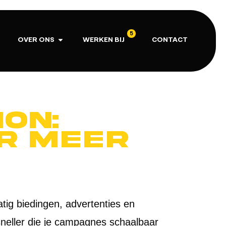
5
OVER ONS
WERKEN BIJ
CONTACT
on:
r meer
tig biedingen, advertenties en
sneller die je campagnes schaalbaar