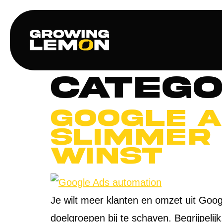
Catego
Google A
slimmer
winst
Je wilt meer klanten en omzet uit Goo
doelgroepen bij te schaven. Begrijpeli