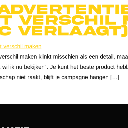
advertenti
t verschil
PC verlaagt)
schil maken klinkt misschien als een detail, maar i
it wil ik nu bekijken”. Je kunt het beste product he
schap niet raakt, blijft je campagne hangen […]