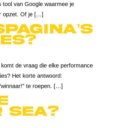
is tool van Google waarmee je
 opzet. Of je […]
spagina’s
ies?
an komt de vraag die elke performance
nties? Het korte antwoord:
“winnaar!” te roepen. […]
e
 SEA?