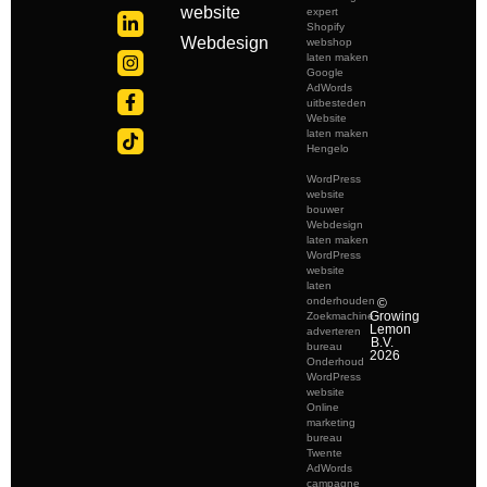
website
expert
Shopify
Webdesign
webshop
laten maken
Google
AdWords
uitbesteden
Website
laten maken
Hengelo
WordPress
website
bouwer
Webdesign
laten maken
WordPress
website
laten
onderhouden
©
Growing
Zoekmachine
Lemon
adverteren
B.V.
bureau
2026
Onderhoud
WordPress
website
Online
marketing
bureau
Twente
AdWords
campagne