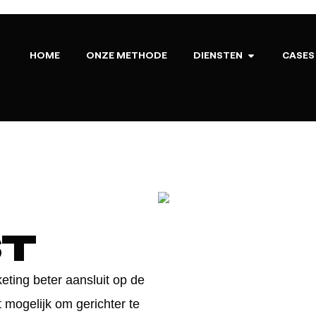
HOME
ONZE METHODE
DIENSTEN
CASES
st
ting beter aansluit op de
 mogelijk om gerichter te