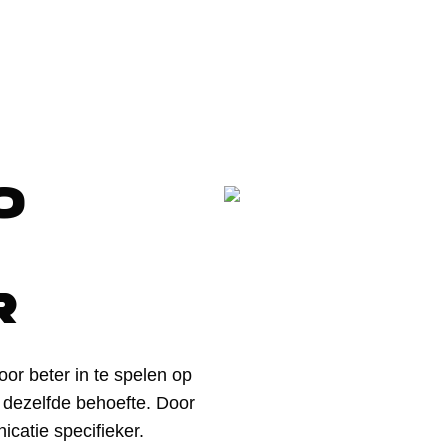
O
r
or beter in te spelen op
ft dezelfde behoefte. Door
catie specifieker.