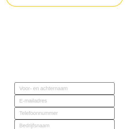
Blauwdruk
aanvragen
gratis blauwdruk
Vraag een
aan.