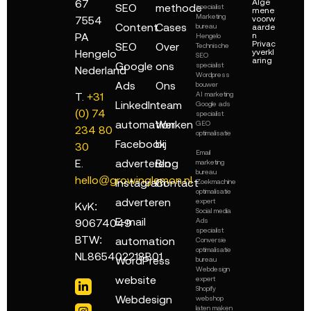
67
Alge
SEO
methode
specialist
mene
Marketing
7554
voorw
Content
Cases
bureau
aarde
PA
n
Hengelo
Privac
SEO
Over
Technische
Hengelo
yverkl
SEO
aring
Google
ons
specialist
Nederland
Wordpress
Ads
Ons
bouwer
AI marketing
T.
+31
LinkedIn
team
Google ads
(0) 74
specialist
automation
Werken
GEO
234 80
optimalisatie
Facebook
bij
30
Email
adverteren
Blog
E.
marketing
bureau
hello@growinglemon.nl
Instagram
Contact
Zoekmachine
optimalisatie
adverteren
expert
KvK:
Social media
E-mail
Ads
90674049
specialist
BTW:
automation
Conversie
optimalisatie
NL865402218B01
WordPress
bureau
Webdesign
website
expert
Shopify
Webdesign
webshop
laten maken