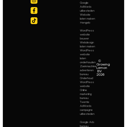
Google
AdWords
uitbesteden
Website
laten maken
Hengelo
WordPress
website
bouwer
Webdesign
laten maken
WordPress
website
laten
©
onderhouden
Growing
Zoekmachine
Lemon
adverteren
B.V.
2026
bureau
Onderhoud
WordPress
website
Online
marketing
bureau
Twente
AdWords
campagne
uitbesteden
Google Ads
bureau