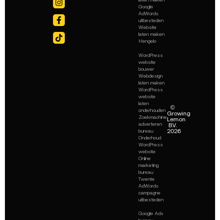
Google
AdWords
uitbesteden
Website
laten maken
Hengelo
WordPress
website
bouwer
Webdesign
laten maken
WordPress
website
laten
©
onderhouden
Growing
Zoekmachine
Lemon
adverteren
B.V.
2026
bureau
Onderhoud
WordPress
website
Online
marketing
bureau
Twente
AdWords
campagne
uitbesteden
Google Ads