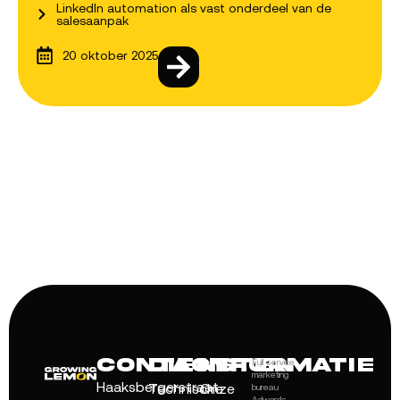
LinkedIn automation als vast onderdeel van de
salesaanpak
20 oktober 2025
Contact
Diensten
Informatie
Full service
marketing
Haaksbergerstraat
Technische
Onze
bureau
Adwords