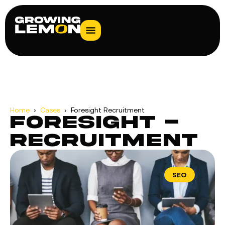
Home
›
Cases
› Foresight ­Recruitment
Foresight ­
Recruitment
SEO