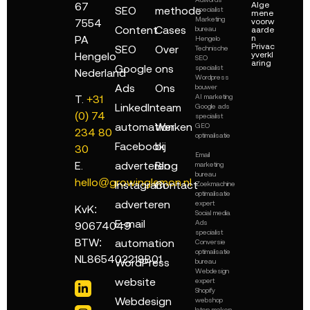
67
Alge
SEO
methode
specialist
mene
Marketing
7554
voorw
Content
Cases
bureau
aarde
PA
n
Hengelo
Privac
SEO
Over
Technische
Hengelo
yverkl
SEO
aring
Google
ons
specialist
Nederland
Wordpress
Ads
Ons
bouwer
AI marketing
T.
+31
LinkedIn
team
Google ads
(0) 74
specialist
automation
Werken
GEO
234 80
optimalisatie
Facebook
bij
30
Email
adverteren
Blog
E.
marketing
bureau
hello@growinglemon.nl
Instagram
Contact
Zoekmachine
optimalisatie
adverteren
expert
KvK:
Social media
E-mail
Ads
90674049
specialist
BTW:
automation
Conversie
optimalisatie
NL865402218B01
WordPress
bureau
Webdesign
website
expert
Shopify
Webdesign
webshop
laten maken