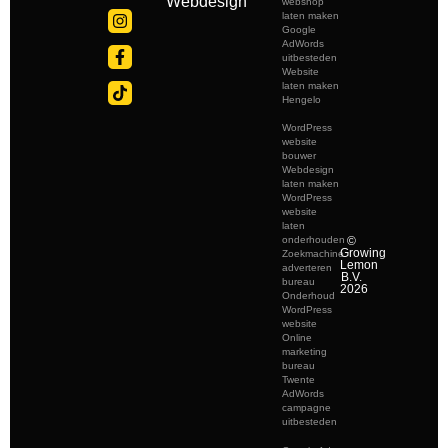
Webdesign
webshop
laten maken
Google
AdWords
uitbesteden
Website
laten maken
Hengelo
WordPress
website
bouwer
Webdesign
laten maken
WordPress
website
laten
onderhouden
©
Growing
Zoekmachine
Lemon
adverteren
B.V.
bureau
2026
Onderhoud
WordPress
website
Online
marketing
bureau
Twente
AdWords
campagne
uitbesteden