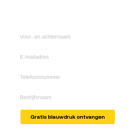
aanvragen
gratis blauwdruk
Vraag een
aan.
Gratis blauwdruk ontvangen