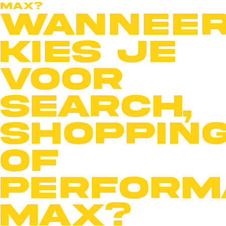
Max?
Wannee
kies je
voor
Search,
Shoppin
of
Perform
Max?