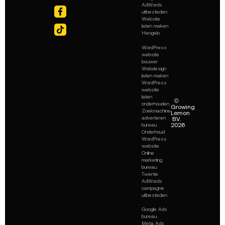
AdWords
uitbesteden
Website
laten maken
Hengelo
WordPress
website
bouwer
Webdesign
laten maken
WordPress
website
laten
©
onderhouden
Growing
Zoekmachine
Lemon
adverteren
B.V.
2026
bureau
Onderhoud
WordPress
website
Online
marketing
bureau
Twente
AdWords
campagne
uitbesteden
Google Ads
bureau
Meta Ads