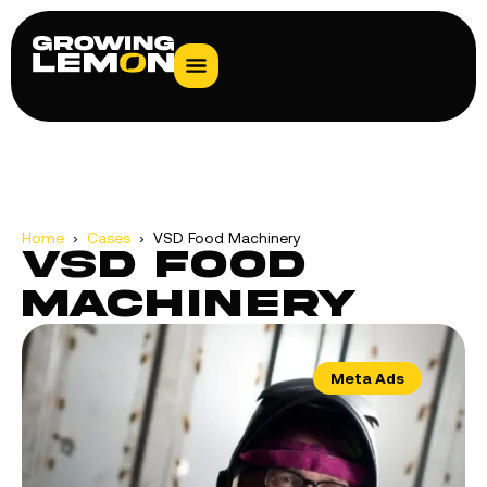
Home
›
Cases
› VSD Food Machinery
VSD Food
Machinery
Meta Ads