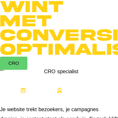
wint
met
convers
optimali
CRO
20 juni 2026
Steven Keizer
Je website trekt bezoekers, je campagnes