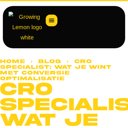
Home
›
Blog
› CRO
specialist: wat je wint
met conversie
optimalisatie
CRO
specialis
wat je