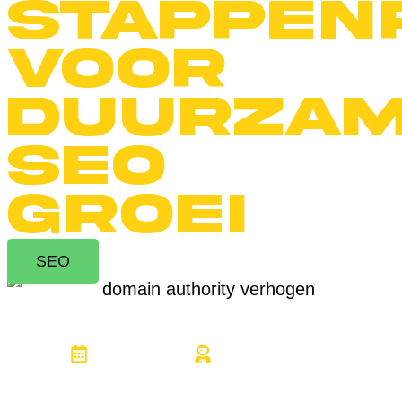
stappen
voor
duurza
SEO
groei
SEO
17 juni 2026
Steven Keizer