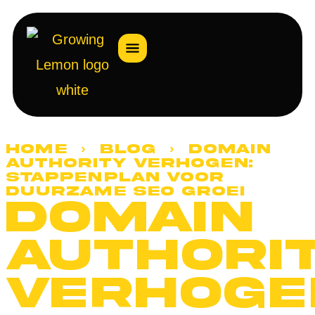
Home
›
Blog
› Domain
authority verhogen:
stappenplan voor
duurzame SEO groei
Domain
authori
verhoge