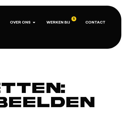
5
OVER ONS
WERKEN BIJ
CONTACT
tten:
beelden