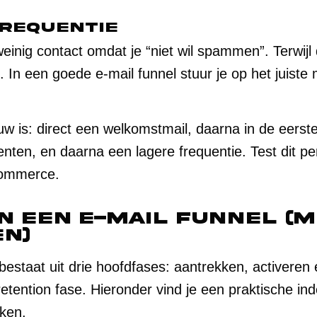
frequentie
 weinig contact omdat je “niet wil spammen”. Terwij
n. In een goede e-mail funnel stuur je op het juist
w is: direct een welkomstmail, daarna in de eerst
ten, en daarna een lagere frequentie. Test dit p
commerce.
n een e-mail funnel (
n)
l bestaat uit drie hoofdfases: aantrekken, activere
tention fase. Hieronder vind je een praktische in
iken.