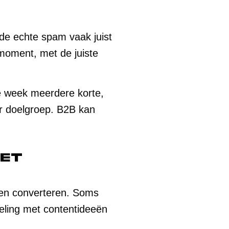
l de echte spam vaak juist
e moment, met de juiste
e week meerdere korte,
er doelgroep. B2B kan
met
n en converteren. Soms
deling met contentideeën