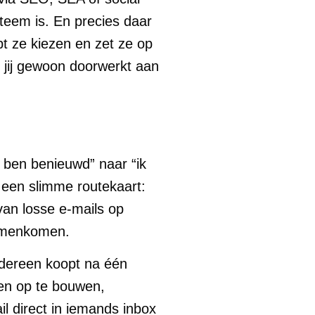
teem is. En precies daar
pt ze kiezen en zet ze op
jl jij gewoon doorwerkt aan
 ben benieuwd” naar “ik
s een slimme routekaart:
van losse e-mails op
samenkomen.
iedereen koopt na één
en op te bouwen,
 direct in iemands inbox