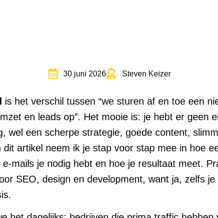
30 juni 2026
Steven Keizer
l
is het verschil tussen “we sturen af en toe een n
mzet en leads op”. Het mooie is: je hebt er geen e
, wel een scherpe strategie, goede content, slim
n dit artikel neem ik je stap voor stap mee in hoe e
 e-mails je nodig hebt en hoe je resultaat meet. Pra
or SEO, design en development, want ja, zelfs je 
is.
 het dagelijks: bedrijven die prima traffic hebben