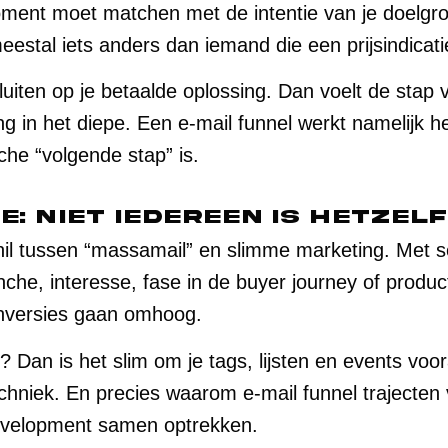
moment moet matchen met de intentie van je doelg
meestal iets anders dan iemand die een prijsindicat
uiten op je betaalde oplossing. Dan voelt de stap 
ong in het diepe. Een e-mail funnel werkt namelijk 
he “volgende stap” is.
e: niet iedereen is hetzel
hil tussen “massamail” en slimme marketing. Met 
nche, interesse, fase in de buyer journey of produc
onversies gaan omhoog.
n? Dan is het slim om je tags, lijsten en events voor
chniek. En precies waarom e-mail funnel trajecten 
evelopment samen optrekken.