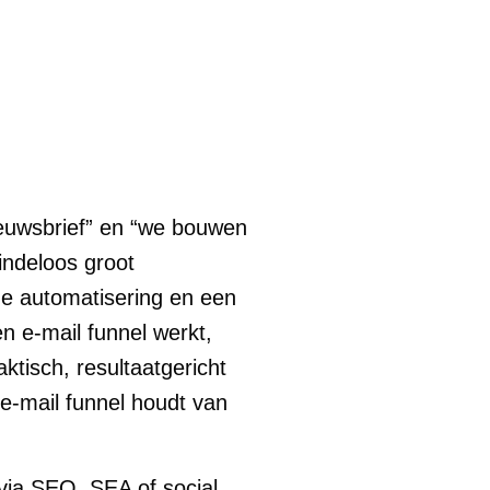
ieuwsbrief” en “we bouwen
indeloos groot
me automatisering en een
en e-mail funnel werkt,
ktisch, resultaatgericht
e-mail funnel houdt van
 via SEO, SEA of social