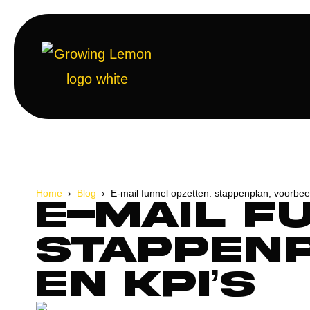
Home
›
Blog
› E-mail funnel opzetten: stappenplan, voorbee
E-mail f
stappenp
en KPI’s