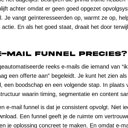
lijft achter omdat er geen goed opgezet opvolgsys
el. Je vangt geïnteresseerden op, warmt ze op, hel
actie. En als het goed staat, draait het door terwi
e-mail funnel precies?
 geautomatiseerde reeks e-mails die iemand van “ik
raag een offerte aan” begeleidt. Je kunt het zien al
el, een boodschap en een volgende stap. In plaats 
structuur waarin timing, segmentatie en content 
n e-mail funnel is dat je consistent opvolgt. Niet 
nload. Een funnel geeft je de ruimte om vertrouw
 je oplossing concreet te maken. En omdat e-mail