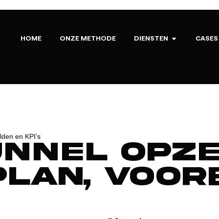
HOME
ONZE METHODE
DIENSTEN
CASES
lden en KPI’s
unnel opze
lan, voor