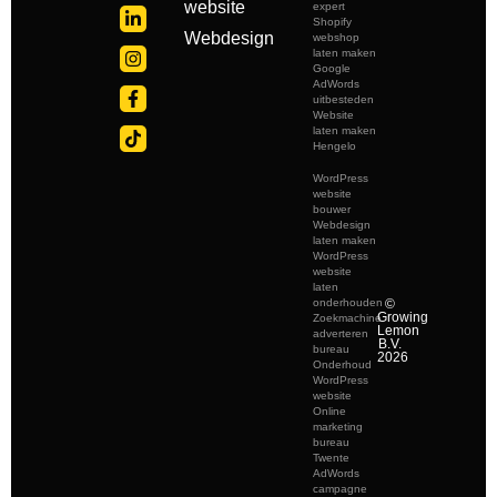
website
expert
Shopify
Webdesign
webshop
laten maken
Google
AdWords
uitbesteden
Website
laten maken
Hengelo
WordPress
website
bouwer
Webdesign
laten maken
WordPress
website
laten
onderhouden
©
Growing
Zoekmachine
Lemon
adverteren
B.V.
bureau
2026
Onderhoud
WordPress
website
Online
marketing
bureau
Twente
AdWords
campagne