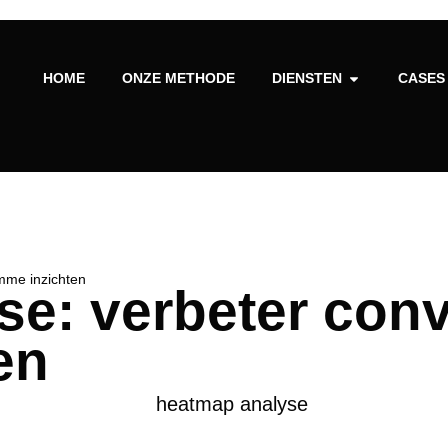
HOME
ONZE METHODE
DIENSTEN
CASES
mme inzichten
e: verbeter conv
en