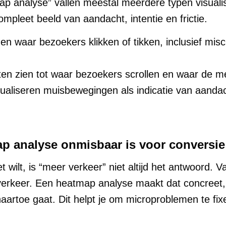
p analyse” vallen meestal meerdere typen visualis
ompleet beeld van aandacht, intentie en frictie.
nen waar bezoekers klikken of tikken, inclusief miscl
aten zien tot waar bezoekers scrollen en waar de
sualiseren muisbewegingen als indicatie van aandach
 analyse onmisbaar is voor conversie
 wilt, is “meer verkeer” niet altijd het antwoord. Va
verkeer. Een heatmap analyse maakt dat concreet,
naartoe gaat. Dit helpt je om microproblemen te fi