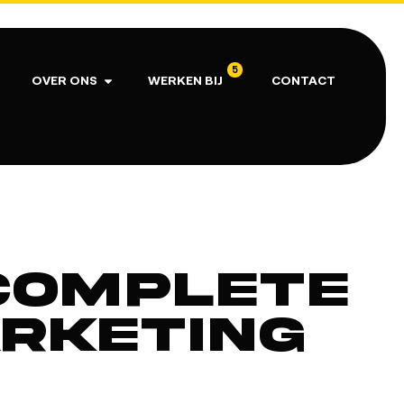
5
OVER ONS
WERKEN BIJ
CONTACT
 complete
arketing