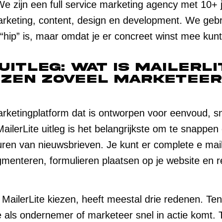
. We zijn een full service marketing agency met 10+ 
arketing, content, design en development. We gebr
 “hip” is, maar omdat je er concreet winst mee ku
uitleg: wat is MailerLi
zen zoveel marketee
arketingplatform dat is ontworpen voor eenvoud, s
ilerLite uitleg is het belangrijkste om te snappen d
turen van nieuwsbrieven. Je kunt er complete e mai
enteren, formulieren plaatsen op je website en r
ailerLite kiezen, heeft meestal drie redenen. Ten 
je als ondernemer of marketeer snel in actie komt.