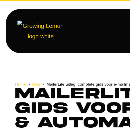
Home
›
Blog
› MailerLite uitleg: complete gids voor e-mailm
MailerLi
gids voo
& automa