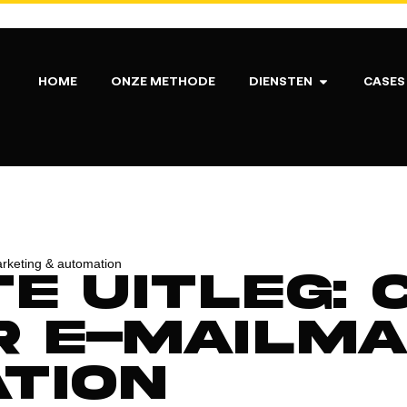
HOME
ONZE METHODE
DIENSTEN
CASES
arketing & automation
te uitleg:
r e-mailm
tion