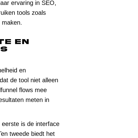
jaar ervaring in SEO,
uiken tools zoals
nt maken.
te en
rs
nelheid en
at de tool niet alleen
lfunnel flows mee
esultaten meten in
eerste is de interface
 Ten tweede biedt het