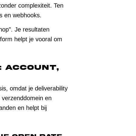
zonder complexiteit. Ten
ies en webhooks.
nop”. Je resultaten
tform helpt je vooral om
: account,
s, omdat je deliverability
je verzenddomein en
anden en helpt bij