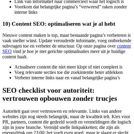
Link van informatief naar commercieel waar het logisch is
Voorkom dat belangrijke pagina’s “verweesd” raken zonder
interne links
10) Content SEO: optimaliseren wat je al hebt
Nieuwe content maken is top, maar bestaande pagina’s verbeteren is
vaak sneller winst. Update verouderde informatie, voeg ontbrekende
subvragen toe en verbeter de structuur. Op onze pagina over
content
SEO
vind je hoe je met gerichte optimalisaties meer uit je huidige
content haalt.
Actualiseer content die niet meer klopt of niet compleet is
Voeg relevante secties toe die zoekintentie beter afdekken
Verbeter interne links naar en vanaf belangrijke pagina’s
SEO checklist voor autoriteit:
vertrouwen opbouwen zonder trucjes
Autoriteit gaat over vertrouwen en relevantie. Links van andere
websites zijn nog steeds belangrijk, maar de kwaliteit telt. Kies voor
PR, partners, content die gedeeld wordt en vermeldingen die logisch
zijn in jouw branche. Vermijd snelle linkpakketten; die zijn als
energydrink om 23:00: het voelt even goed, maar je slaapt er slecht