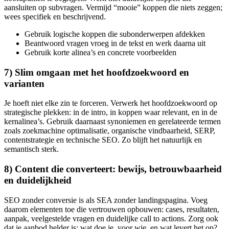
aansluiten op subvragen. Vermijd “mooie” koppen die niets zeggen;
wees specifiek en beschrijvend.
Gebruik logische koppen die subonderwerpen afdekken
Beantwoord vragen vroeg in de tekst en werk daarna uit
Gebruik korte alinea’s en concrete voorbeelden
7) Slim omgaan met het hoofdzoekwoord en
varianten
Je hoeft niet elke zin te forceren. Verwerk het hoofdzoekwoord op
strategische plekken: in de intro, in koppen waar relevant, en in de
kernalinea’s. Gebruik daarnaast synoniemen en gerelateerde termen
zoals zoekmachine optimalisatie, organische vindbaarheid, SERP,
contentstrategie en technische SEO. Zo blijft het natuurlijk en
semantisch sterk.
8) Content die converteert: bewijs, betrouwbaarheid
en duidelijkheid
SEO zonder conversie is als SEA zonder landingspagina. Voeg
daarom elementen toe die vertrouwen opbouwen: cases, resultaten,
aanpak, veelgestelde vragen en duidelijke call to actions. Zorg ook
dat je aanbod helder is: wat doe je, voor wie, en wat levert het op?