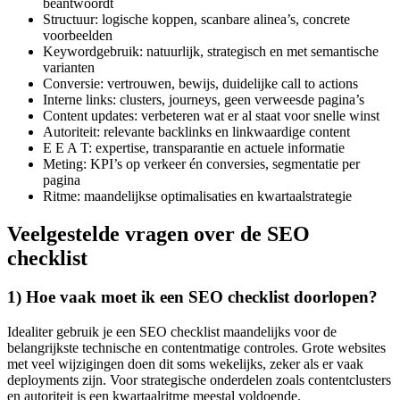
beantwoordt
Structuur: logische koppen, scanbare alinea’s, concrete
voorbeelden
Keywordgebruik: natuurlijk, strategisch en met semantische
varianten
Conversie: vertrouwen, bewijs, duidelijke call to actions
Interne links: clusters, journeys, geen verweesde pagina’s
Content updates: verbeteren wat er al staat voor snelle winst
Autoriteit: relevante backlinks en linkwaardige content
E E A T: expertise, transparantie en actuele informatie
Meting: KPI’s op verkeer én conversies, segmentatie per
pagina
Ritme: maandelijkse optimalisaties en kwartaalstrategie
Veelgestelde vragen over de SEO
checklist
1) Hoe vaak moet ik een SEO checklist doorlopen?
Idealiter gebruik je een SEO checklist maandelijks voor de
belangrijkste technische en contentmatige controles. Grote websites
met veel wijzigingen doen dit soms wekelijks, zeker als er vaak
deployments zijn. Voor strategische onderdelen zoals contentclusters
en autoriteit is een kwartaalritme meestal voldoende.