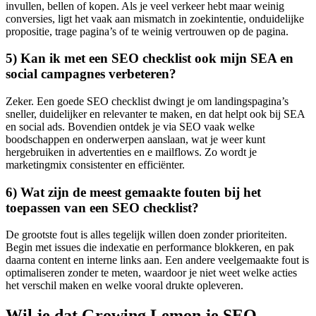
invullen, bellen of kopen. Als je veel verkeer hebt maar weinig
conversies, ligt het vaak aan mismatch in zoekintentie, onduidelijke
propositie, trage pagina’s of te weinig vertrouwen op de pagina.
5) Kan ik met een SEO checklist ook mijn SEA en
social campagnes verbeteren?
Zeker. Een goede SEO checklist dwingt je om landingspagina’s
sneller, duidelijker en relevanter te maken, en dat helpt ook bij SEA
en social ads. Bovendien ontdek je via SEO vaak welke
boodschappen en onderwerpen aanslaan, wat je weer kunt
hergebruiken in advertenties en e mailflows. Zo wordt je
marketingmix consistenter en efficiënter.
6) Wat zijn de meest gemaakte fouten bij het
toepassen van een SEO checklist?
De grootste fout is alles tegelijk willen doen zonder prioriteiten.
Begin met issues die indexatie en performance blokkeren, en pak
daarna content en interne links aan. Een andere veelgemaakte fout is
optimaliseren zonder te meten, waardoor je niet weet welke acties
het verschil maken en welke vooral drukte opleveren.
Wil je dat Growing Lemon je SEO