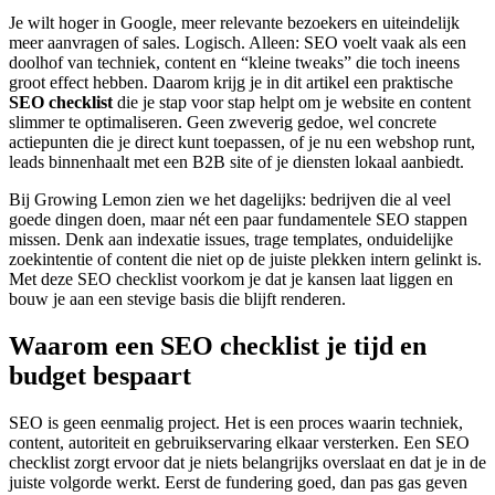
Je wilt hoger in Google, meer relevante bezoekers en uiteindelijk
meer aanvragen of sales. Logisch. Alleen: SEO voelt vaak als een
doolhof van techniek, content en “kleine tweaks” die toch ineens
groot effect hebben. Daarom krijg je in dit artikel een praktische
SEO checklist
die je stap voor stap helpt om je website en content
slimmer te optimaliseren. Geen zweverig gedoe, wel concrete
actiepunten die je direct kunt toepassen, of je nu een webshop runt,
leads binnenhaalt met een B2B site of je diensten lokaal aanbiedt.
Bij Growing Lemon zien we het dagelijks: bedrijven die al veel
goede dingen doen, maar nét een paar fundamentele SEO stappen
missen. Denk aan indexatie issues, trage templates, onduidelijke
zoekintentie of content die niet op de juiste plekken intern gelinkt is.
Met deze SEO checklist voorkom je dat je kansen laat liggen en
bouw je aan een stevige basis die blijft renderen.
Waarom een SEO checklist je tijd en
budget bespaart
SEO is geen eenmalig project. Het is een proces waarin techniek,
content, autoriteit en gebruikservaring elkaar versterken. Een SEO
checklist zorgt ervoor dat je niets belangrijks overslaat en dat je in de
juiste volgorde werkt. Eerst de fundering goed, dan pas gas geven