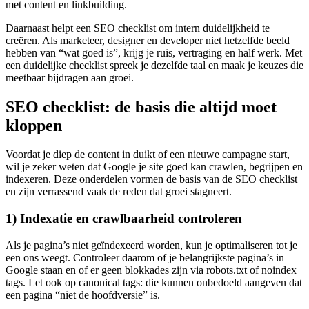
met content en linkbuilding.
Daarnaast helpt een SEO checklist om intern duidelijkheid te
creëren. Als marketeer, designer en developer niet hetzelfde beeld
hebben van “wat goed is”, krijg je ruis, vertraging en half werk. Met
een duidelijke checklist spreek je dezelfde taal en maak je keuzes die
meetbaar bijdragen aan groei.
SEO checklist: de basis die altijd moet
kloppen
Voordat je diep de content in duikt of een nieuwe campagne start,
wil je zeker weten dat Google je site goed kan crawlen, begrijpen en
indexeren. Deze onderdelen vormen de basis van de SEO checklist
en zijn verrassend vaak de reden dat groei stagneert.
1) Indexatie en crawlbaarheid controleren
Als je pagina’s niet geïndexeerd worden, kun je optimaliseren tot je
een ons weegt. Controleer daarom of je belangrijkste pagina’s in
Google staan en of er geen blokkades zijn via robots.txt of noindex
tags. Let ook op canonical tags: die kunnen onbedoeld aangeven dat
een pagina “niet de hoofdversie” is.