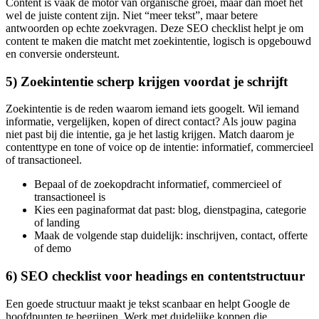
Content is vaak de motor van organische groei, maar dan moet het
wel de juiste content zijn. Niet “meer tekst”, maar betere
antwoorden op echte zoekvragen. Deze SEO checklist helpt je om
content te maken die matcht met zoekintentie, logisch is opgebouwd
en conversie ondersteunt.
5) Zoekintentie scherp krijgen voordat je schrijft
Zoekintentie is de reden waarom iemand iets googelt. Wil iemand
informatie, vergelijken, kopen of direct contact? Als jouw pagina
niet past bij die intentie, ga je het lastig krijgen. Match daarom je
contenttype en tone of voice op de intentie: informatief, commercieel
of transactioneel.
Bepaal of de zoekopdracht informatief, commercieel of
transactioneel is
Kies een paginaformat dat past: blog, dienstpagina, categorie
of landing
Maak de volgende stap duidelijk: inschrijven, contact, offerte
of demo
6) SEO checklist voor headings en contentstructuur
Een goede structuur maakt je tekst scanbaar en helpt Google de
hoofdpunten te begrijpen. Werk met duidelijke koppen die