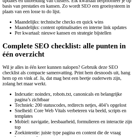
updates en uitbreiding van clusters. Elk kwartaal herprioriteer je op
basis van prestaties en kansen. Zo wordt SEO een groeisysteem in
plaats van een losse to do lijst.
Maandelijks: technische checks en quick wins
Maandelijks: content optimalisaties en interne link updates
Per kwartaal: nieuwe kansen en strategie bijstellen
Complete SEO checklist: alle punten in
één overzicht
Wil je alles in één keer kunnen nalopen? Gebruik deze SEO
checklist als compacte samenvatting. Print hem desnoods uit, hang
hem op en vink af. Ja, dat mag best een beetje ouderwets zijn,
zolang het maar werkt.
Indexatie: noindex, robots.txt, canonicals en belangrijke
pagina’s zichtbaar
Techniek: 200 statuscodes, redirects netjes, 404’s opgelost
Snelheid: Core Web Vitals verbeteren via beeld, scripts en
templates
Mobiel: navigatie, leesbaarheid, formulieren en interactie zijn
top
Zoekintentie: juiste type pagina en content die de vraag