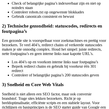
Check of belangrijke pagina’s indexeerbaar zijn en niet op
noindex staan
Controleer robots.txt op ongewenste blokkades
Gebruik canonicals consistent en bewust
2) Technische gezondheid: statuscodes, redirects en
foutpagina’s
Een gezonde site is voorspelbaar voor zoekmachines en prettig voor
bezoekers. Te veel 404’s, redirect chains of verkeerde statuscodes
maken je site onnodig complex. Houd het simpel: juiste redirects,
nette foutpagina’s en geen interne links naar kapotte URL’s.
Los 404’s op en voorkom interne links naar foutpagina’s
Beperk redirect chains en gebruik bij voorkeur één 301
redirect
Controleer of belangrijke pagina’s 200 statuscodes geven
3) Snelheid en Core Web Vitals
Snelheid is niet alleen een SEO factor, maar ook conversie
brandstof. Trage sites lekken bezoekers. Richt je op
beeldoptimalisatie, efficiënte scripts en een stabiele layout. Voor
richtlijnen en basisprincipes is de SEO starter guide van Google een