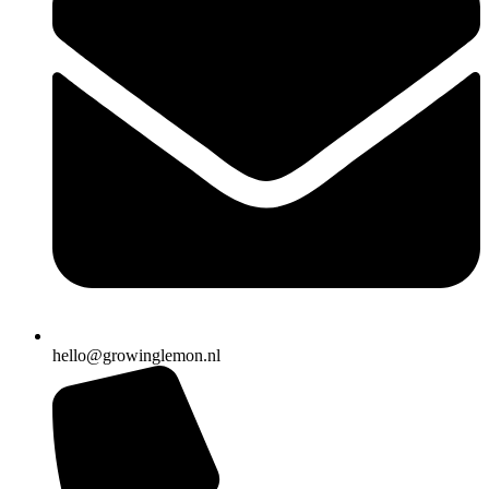
hello@growinglemon.nl