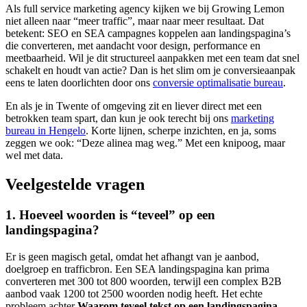
Als full service marketing agency kijken we bij Growing Lemon
niet alleen naar “meer traffic”, maar naar meer resultaat. Dat
betekent: SEO en SEA campagnes koppelen aan landingspagina’s
die converteren, met aandacht voor design, performance en
meetbaarheid. Wil je dit structureel aanpakken met een team dat snel
schakelt en houdt van actie? Dan is het slim om je conversieaanpak
eens te laten doorlichten door ons
conversie optimalisatie bureau
.
En als je in Twente of omgeving zit en liever direct met een
betrokken team spart, dan kun je ook terecht bij ons
marketing
bureau in Hengelo
. Korte lijnen, scherpe inzichten, en ja, soms
zeggen we ook: “Deze alinea mag weg.” Met een knipoog, maar
wel met data.
Veelgestelde vragen
1. Hoeveel woorden is “teveel” op een
landingspagina?
Er is geen magisch getal, omdat het afhangt van je aanbod,
doelgroep en trafficbron. Een SEA landingspagina kan prima
converteren met 300 tot 800 woorden, terwijl een complex B2B
aanbod vaak 1200 tot 2500 woorden nodig heeft. Het echte
probleem achter
Waarom teveel tekst op een landingspagina