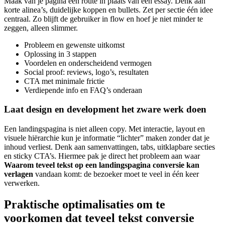
Maak van je pagina een route in plaats van een essay. Denk aan
korte alinea’s, duidelijke koppen en bullets. Zet per sectie één idee
centraal. Zo blijft de gebruiker in flow en hoef je niet minder te
zeggen, alleen slimmer.
Probleem en gewenste uitkomst
Oplossing in 3 stappen
Voordelen en onderscheidend vermogen
Social proof: reviews, logo’s, resultaten
CTA met minimale frictie
Verdiepende info en FAQ’s onderaan
Laat design en development het zware werk doen
Een landingspagina is niet alleen copy. Met interactie, layout en
visuele hiërarchie kun je informatie “lichter” maken zonder dat je
inhoud verliest. Denk aan samenvattingen, tabs, uitklapbare secties
en sticky CTA’s. Hiermee pak je direct het probleem aan waar
Waarom teveel tekst op een landingspagina conversie kan
verlagen
vandaan komt: de bezoeker moet te veel in één keer
verwerken.
Praktische optimalisaties om te
voorkomen dat teveel tekst conversie