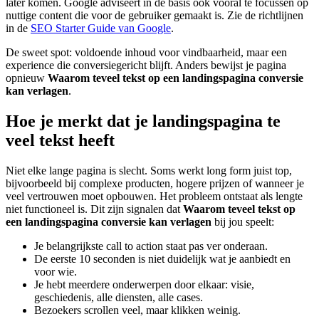
later komen. Google adviseert in de basis ook vooral te focussen op
nuttige content die voor de gebruiker gemaakt is. Zie de richtlijnen
in de
SEO Starter Guide van Google
.
De sweet spot: voldoende inhoud voor vindbaarheid, maar een
experience die conversiegericht blijft. Anders bewijst je pagina
opnieuw
Waarom teveel tekst op een landingspagina conversie
kan verlagen
.
Hoe je merkt dat je landingspagina te
veel tekst heeft
Niet elke lange pagina is slecht. Soms werkt long form juist top,
bijvoorbeeld bij complexe producten, hogere prijzen of wanneer je
veel vertrouwen moet opbouwen. Het probleem ontstaat als lengte
niet functioneel is. Dit zijn signalen dat
Waarom teveel tekst op
een landingspagina conversie kan verlagen
bij jou speelt:
Je belangrijkste call to action staat pas ver onderaan.
De eerste 10 seconden is niet duidelijk wat je aanbiedt en
voor wie.
Je hebt meerdere onderwerpen door elkaar: visie,
geschiedenis, alle diensten, alle cases.
Bezoekers scrollen veel, maar klikken weinig.