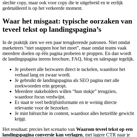
slechte copy, maar ook voor copy die te uitgebreid en te eerlijk
gedetailleerd is op het verkeerde moment.
Waar het misgaat: typische oorzaken van
teveel tekst op landingspagina’s
In de praktijk zien we een paar terugkerende patronen. Niet omdat
marketeers “niet snappen hoe het moet”, maar omdat teams vaak
meerdere doelen op één pagina proberen te proppen. En dan wordt
de landingspagina ineens brochure, FAQ, blog en salespage tegelijk.
Je probeert alle bezwaren direct te tackelen, waardoor het
verhaal lang en zwaar wordt.
Je gebruikt de landingspagina als SEO pagina met alle
zoekwoorden erin gepropt.
Meerdere stakeholders willen “hun stukje” terugzien,
waardoor focus verdwijnt.
Er staat te veel bedrijfsinformatie en te weinig directe
relevantie voor de bezoeker.
Je mist hiërarchie in content, waardoor alles hetzelfde gewicht
krijgt.
Het resultaat: precies het scenario van
Waarom teveel tekst op een
landingspagina conversie kan verlagen
, met lagere CTR naar je