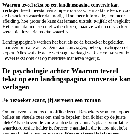
Waarom teveel tekst op een landingspagina conversie kan
verlagen
heeft meestal één simpele oorzaak: je maakt de keuze voor
de bezoeker zwaarder dan nodig. Hoe meer informatie, hoe meer
afleiding, hoe groter de kans dat iemand uitstelt, twijfelt of wegklikt.
Het is niet dat mensen niet wíllen lezen, maar ze willen eerst zeker
weten dat lezen de moeite waard is.
Landingspagina’s werken het best als ze de bezoeker begeleiden
naar één primaire actie. Denk aan aanvragen, bellen, inschrijven of
kopen. Alles wat die actie vertraagt, verlaagt vaak de conversieratio.
Teveel tekst doet dat op meerdere manieren tegelijk.
De psychologie achter Waarom teveel
tekst op een landingspagina conversie kan
verlagen
Je bezoeker scant, jij serveert een roman
Online lezen is anders dan offline lezen. Bezoekers scannen koppen,
bullets en visuele cues om snel te bepalen: ben ik hier op de juiste
plek? Als je boven de vouw al drie lange alinea’s plaatst voordat je
waardepropositie helder is, forceer je aandacht die je nog niet hebt
verdiend. Dat is precies waarom
Waarom teveel tekst op een